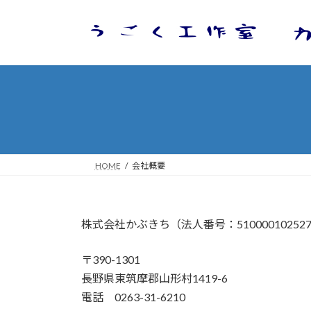
コ
ナ
ン
ビ
テ
ゲ
ン
ー
ツ
シ
へ
ョ
ス
ン
キ
に
ッ
移
プ
動
HOME
会社概要
株式会社かぶきち（法人番号：51000010252
〒390-1301
長野県東筑摩郡山形村1419-6
電話 0263-31-6210